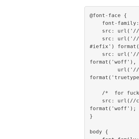
@font-face {

    font-family: 'Koruri';

    src: url('//cdn.plusminus.io/font/webkoruri/20140628/WebKoruri.eot');

    src: url('//cdn.plusminus.io/font/webkoruri/20140628/WebKoruri.eot?
#iefix') format(
    src: url('//cdn.plusminus.io/font/webkoruri/20140628/WebKoruri.woff') 
format('woff'),

         url('//cdn.plusminus.io/font/webkoruri/20140628/WebKoruri.ttf') 
format('truetype
    /*  for fuck'n chrome  */

    src: url(//cdn.plusminus.io/font/webkoruri/20140628/WebKoruri.woff) 
format('woff'); 
}

body {
