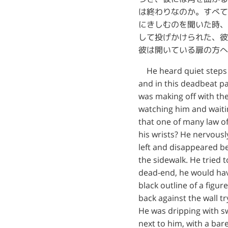
は終わりなのか。すべて
にきしむのを聞いた時、
して投げかけられた、彼
彼は開いている扉の方へ
He heard quiet steps b
and in this deadbeat pa
was making off with th
watching him and waitin
that one of many law of
his wrists? He nervously
left and disappeared be
the sidewalk. He tried 
dead-end, he would hav
black outline of a figu
back against the wall t
He was dripping with sw
next to him, with a bar