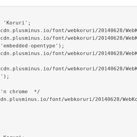
'embedded-opentype');

');


