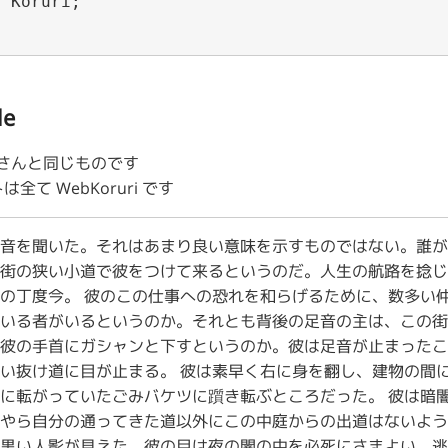
le
さんと同じものです
て WebKoruri です
音を聞いた。それはあまり良い意味を示すものではない。誰が
街の狭い小道で彼をつけて来るというのだ。人生の航路を捻じ
の丁度今。 彼のこの仕事への恐れを和らげるために、数多い
いる者がいるというのか。それとも背後の足音の主は、この街
彼の手首にガシャンと下すというのか。彼は足音が止まったこ
い抜け道に目が止まる。 彼は素早く右に身を翻し、建物の間
に転がっていたごみバケツに躓き転ぶところだった。 彼は暗
やら自分の通ってきた道以外にこの中庭からの出道はないよう
黒い人影が見えた。彼の目は夜の闇の中を必死にさまよい、逃