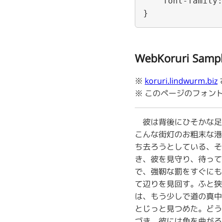
    font-family: Koruri;

}
WebKoruri Samp
※
koruri.lindwurm.biz
※ このページのフォントは全
彼は背後にひそかな足
こんな街灯のお粗末な港
ち去ろうとしている、そ
き、彼を見守り、待って
で、強靭な罰をすぐにも
て辺りを見回す。ふと狭
は、もう少しで道の真中
とじっと見つめた。どう
づき、彼には角を曲がる