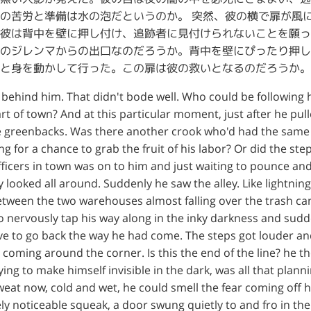
の苦労と準備は水の泡だというのか。 突然、彼の横で扉が風
彼は背中を壁に押し付け、追跡者に見付けられないことを願っ
のジレンマからの出口なのだろうか。背中を壁にぴったり押し
と身を動かして行った。この扉は彼の救いとなるのだろうか。
ehind him. That didn't bode well. Who could be following hi
rt of town? And at this particular moment, just after he pull
e greenbacks. Was there another crook who'd had the same
g for a chance to grab the fruit of his labor? Or did the s
ficers in town was on to him and just waiting to pounce an
 looked all around. Suddenly he saw the alley. Like lightning
tween the two warehouses almost falling over the trash can 
to nervously tap his way along in the inky darkness and sudde
e to go back the way he had come. The steps got louder an
re coming around the corner. Is this the end of the line? he 
rying to make himself invisible in the dark, was all that pla
eat now, cold and wet, he could smell the fear coming off h
ely noticeable squeak, a door swung quietly to and fro in the