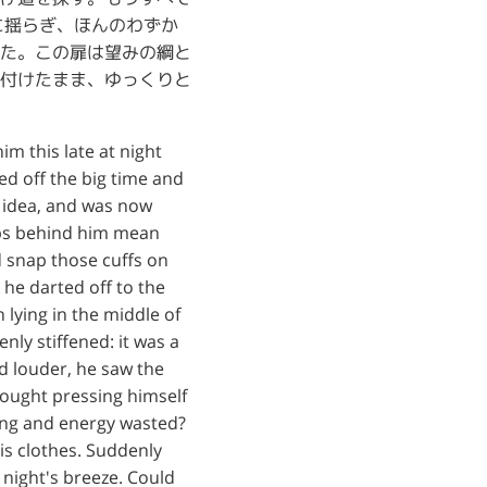
に揺らぎ、ほんのわずか
た。この扉は望みの綱と
付けたまま、ゆっくりと
m this late at night
ed off the big time and
 idea, and was now
teps behind him mean
d snap those cuffs on
 he darted off to the
lying in the middle of
nly stiffened: it was a
d louder, he saw the
thought pressing himself
nning and energy wasted?
is clothes. Suddenly
 night's breeze. Could